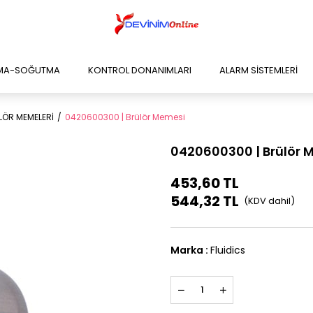
TMA-SOĞUTMA
KONTROL DONANIMLARI
ALARM SİSTEMLERİ
LÖR MEMELERİ
0420600300 | Brülör Memesi
0420600300 | Brülör 
453,60 TL
544,32 TL
Marka
:
Fluidics