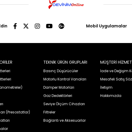
Edin
Mobil Uygulamalar
ORİLER
TEKNİK ÜRÜN GRUPLARI
MÜŞTERİ HİZMET
erleri
Basınç Düşürücüler
İade ve Değişim K
terleri
Motorlu Kontrol Vanaları
Mesafeli Satış Sö
anometreler)
Damper Motorları
İletişim
Gaz Dedektörleri
Hakkımızda
rı
Seviye Ölçüm Cihazları
rı (Presostatlar)
Filtreler
tları
Bağlantı ve Aksesuarlar
nalar