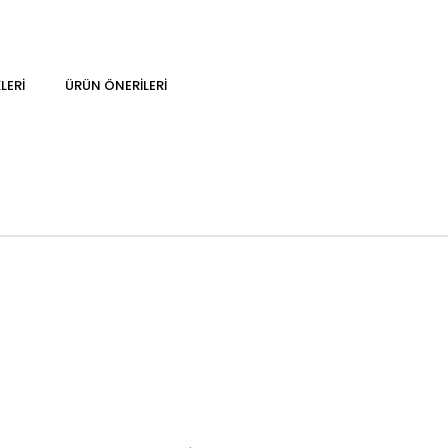
LERI
ÜRÜN ÖNERILERI