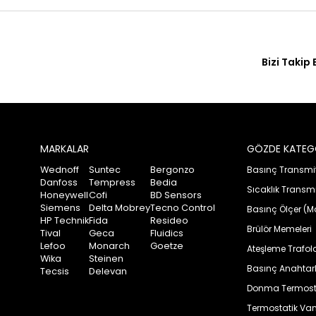
Bizi Takip 
MARKALAR
GÖZDE KATEG
Wednoff
Suntec
Bergonzo
Basınç Transmitt
Danfoss
Tempress
Bedia
Sıcaklık Transmit
Honeywell
Cofi
BD Sensors
Siemens
Delta Mobrey
Tecno Control
Basınç Ölçer (M
HP Technik
Fida
Resideo
Brülör Memeleri
Tival
Geca
Fluidics
Lefoo
Monarch
Goetze
Ateşleme Trafola
Wika
Steinen
Basınç Anahtarla
Tecsis
Delevan
Donma Termosta
Termostatik Va