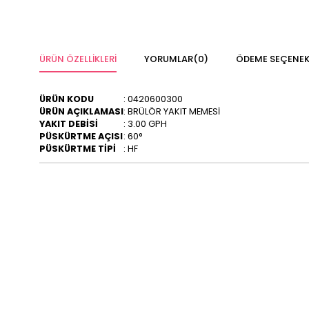
ÜRÜN ÖZELLIKLERI
YORUMLAR
(0)
ÖDEME SEÇENEK
ÜRÜN KODU
: 0420600300
ÜRÜN AÇIKLAMASI
: BRÜLÖR YAKIT MEMESİ
YAKIT DEBİSİ
: 3.00 GPH
PÜSKÜRTME AÇISI
: 60°
PÜSKÜRTME TİPİ
: HF