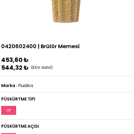
0420602400 | Brülör Memesi
453,60 ₺
544,32 ₺
Marka
:
Fluidics
PÜSKÜRTME TİPİ
HF
PÜSKÜRTME AÇISI