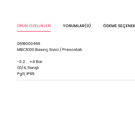
ÜRÜN ÖZELLIKLERI
YORUMLAR
(0)
ÖDEME SEÇENEK
061B000466
MBC5100 Basınç Sivici / Presostatı
-0.2 ... +4 Bar
G1/4, flanşlı
Pg11, IP65