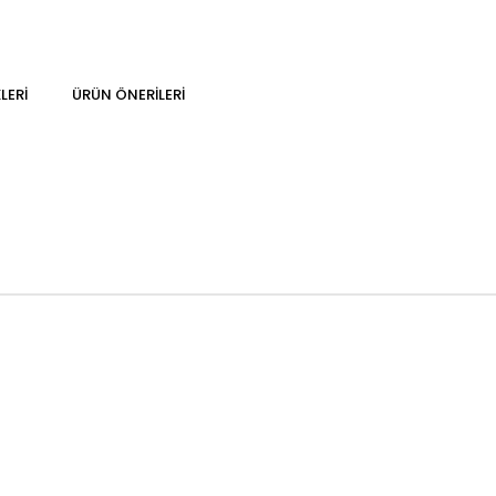
LERI
ÜRÜN ÖNERILERI