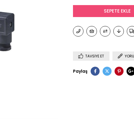
TAVSIYE ET
YORU
Paylaş