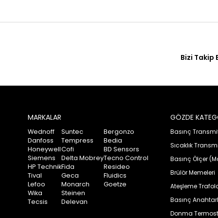
Bizi Takip 
MARKALAR
GÖZDE KATEG
Wednoff
Suntec
Bergonzo
Basınç Transmitt
Danfoss
Tempress
Bedia
Sıcaklık Transmit
Honeywell
Cofi
BD Sensors
Siemens
Delta Mobrey
Tecno Control
Basınç Ölçer (M
HP Technik
Fida
Resideo
Brülör Memeleri
Tival
Geca
Fluidics
Lefoo
Monarch
Goetze
Ateşleme Trafola
Wika
Steinen
Basınç Anahtarla
Tecsis
Delevan
Donma Termosta