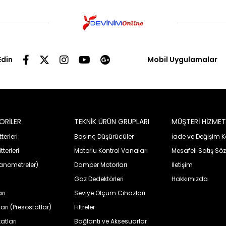
Edin
Mobil Uygulamalar
ORİLER
TEKNİK ÜRÜN GRUPLARI
MÜŞTERİ HİZMET
erleri
Basınç Düşürücüler
İade ve Değişim K
terleri
Motorlu Kontrol Vanaları
Mesafeli Satış Sö
anometreler)
Damper Motorları
İletişim
Gaz Dedektörleri
Hakkımızda
rı
Seviye Ölçüm Cihazları
rı (Presostatlar)
Filtreler
tları
Bağlantı ve Aksesuarlar