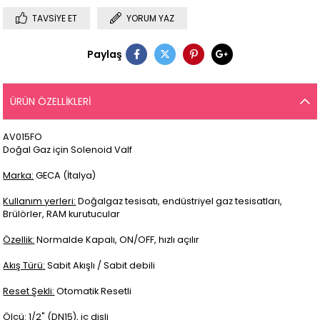
TAVSIYE ET
YORUM YAZ
Paylaş
ÜRÜN ÖZELLIKLERI
AV015FO
Doğal Gaz için Solenoid Valf
Marka:
GECA (İtalya)
Kullanım yerleri:
Doğalgaz tesisatı, endüstriyel gaz tesisatları,
Brülörler, RAM kurutucular
Özellik:
Normalde Kapalı, ON/OFF, hızlı açılır
Akış Türü:
Sabit Akışlı / Sabit debili
Reset Şekli:
Otomatik Resetli
Ölçü:
1/2" (DN15), iç dişli