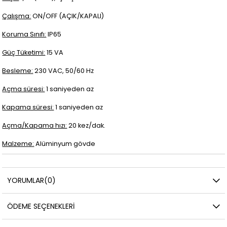
Çalışma:
ON/OFF (AÇIK/KAPALI)
Koruma Sınıfı:
IP65
Güç Tüketimi:
15 VA
Besleme:
230 VAC, 50/60 Hz
Açma süresi:
1 saniyeden az
Kapama süresi:
1 saniyeden az
Açma/Kapama hızı:
20 kez/dak.
Malzeme:
Alüminyum gövde
YORUMLAR
(0)
ÖDEME SEÇENEKLERI