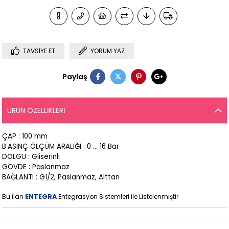
TAVSIYE ET
YORUM YAZ
Paylaş
ÜRÜN ÖZELLIKLERI
ÇAP : 100 mm
B
ASINÇ ÖLÇÜM ARALIĞI : 0 ... 16 Bar
DOLGU : Gliserinli
GÖVDE : Paslanmaz
BAĞLANTI : G1/2, Paslanmaz, Alttan
E
Bu İlan
NTEGRA
Entegrasyon Sistemleri ile Listelenmiştir