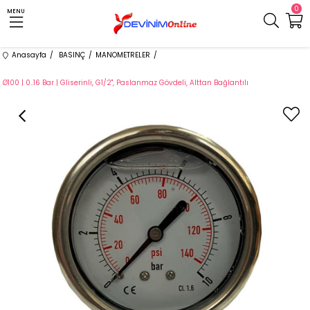
0
MENU
Anasayfa
BASINÇ
MANOMETRELER
Ø100 | 0..16 Bar | Gliserinli, G1/2'', Paslanmaz Gövdeli, Alttan Bağlantılı