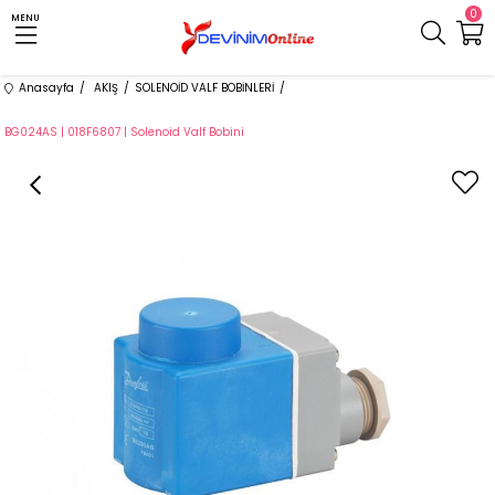
0
MENU
Anasayfa
AKIŞ
SOLENOİD VALF BOBİNLERİ
BG024AS | 018F6807 | Solenoid Valf Bobini