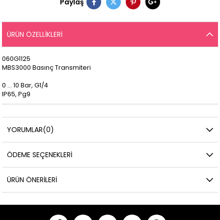
Paylaş
ÜRÜN ÖZELLIKLERI
060G1125
MBS3000 Basınç Transmiteri
0 ... 10 Bar, G1/4
IP65, Pg9
YORUMLAR
(0)
ÖDEME SEÇENEKLERI
ÜRÜN ÖNERILERI