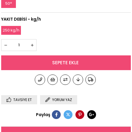
50°
YAKIT DEBİSİ - kg/h
250 kg/h
TAVSIYE ET
YORUM YAZ
Paylaş