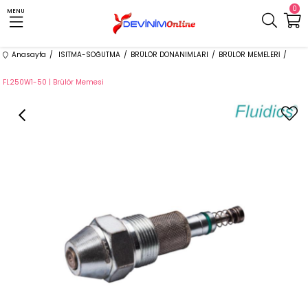
0
MENU
Anasayfa
ISITMA-SOĞUTMA
BRÜLÖR DONANIMLARI
BRÜLÖR MEMELERİ
FL250W1-50 | Brülör Memesi