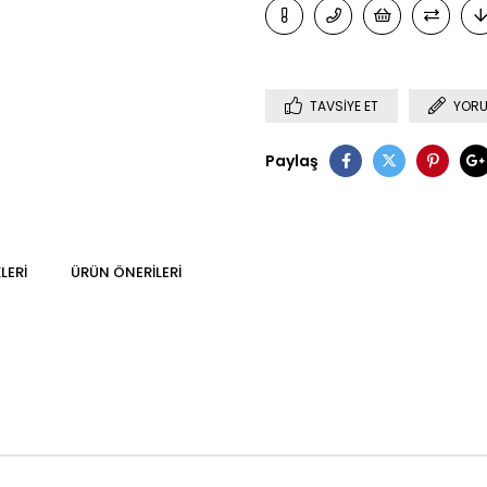
TAVSIYE ET
YORU
Paylaş
LERI
ÜRÜN ÖNERILERI