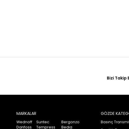
Bizi Takip 
MARKALAR
GÖZDE KATEG
Wednoff
Suntec
Bergonzo
Basınç Transmitt
Danfoss
Tempress
Bedia