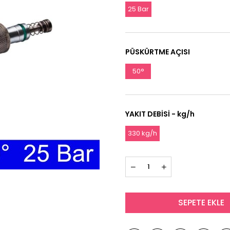
25 Bar
PÜSKÜRTME AÇISI
50°
YAKIT DEBİSİ - kg/h
330 kg/h