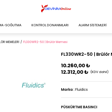
TMA-SOĞUTMA
KONTROL DONANIMLARI
ALARM SİSTEMLERİ
LÖR MEMELERİ
FL330WR2-50 | Brülör Memesi
FL330WR2-50 | Brülör
10.260,00 ₺
12.312,00 ₺
Marka
:
Fluidics
PÜSKÜRTME BASINCI