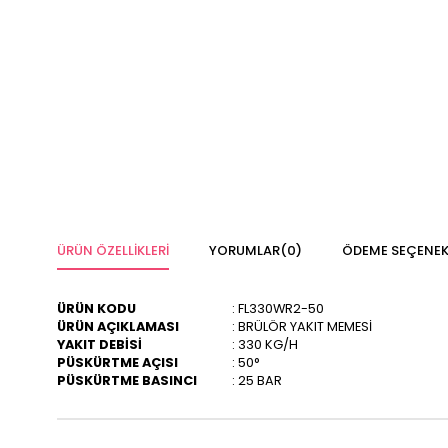
ÜRÜN ÖZELLIKLERI
YORUMLAR
(0)
ÖDEME SEÇENEK
ÜRÜN KODU
: FL330WR2-50
ÜRÜN AÇIKLAMASI
: BRÜLÖR YAKIT MEMESİ
YAKIT DEBİSİ
: 330 KG/H
PÜSKÜRTME AÇISI
: 50°
PÜSKÜRTME BASINCI
: 25 BAR