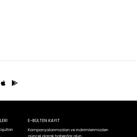
LERİ
E-BÜLTEN KAYIT
oşulları
Kampanyalarımızdan ve indirimlerimizden
güncel olarak haberdar olun.