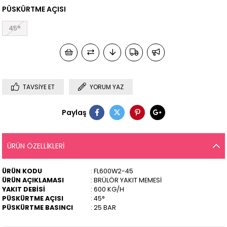
PÜSKÜRTME AÇISI
45°
TAVSIYE ET
YORUM YAZ
Paylaş
ÜRÜN ÖZELLIKLERI
ÜRÜN KODU
: FL600W2-45
ÜRÜN AÇIKLAMASI
: BRÜLÖR YAKIT MEMESİ
YAKIT DEBİSİ
: 600 KG/H
PÜSKÜRTME AÇISI
: 45°
PÜSKÜRTME BASINCI
: 25 BAR