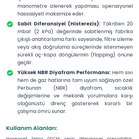
manometre izlenerek yapılması, operasyonel
hassasiyeti maksimize eder.
Sabit Diferansiyel (Histerezis):
Takriben 20
mbar (2 kPa) değerinde sabitlenmiş fabrika
çıkışlı anahtarlama farkı sayesinde, filtre izleme
veya akış doğrulama süreçlerinde istenmeyen
sürekli aç-kapa döngülerinin (flapping) önüne
geçilir.
Yüksek NBR Diyafram Performansı:
Hem sıvı
hem de gaz hatlarına tam uyum sağlayan özel
Perbunan (NBR) diyafram, sıcaklık
değişimlerine ve mekanik yorulmalara karşı
olağanüstü direnç göstererek kararlı bir
çalışma ömrü sunar.
Kullanım Alanları:
Honeywell Fema DDCM serisi diferansiyel presostatlar;