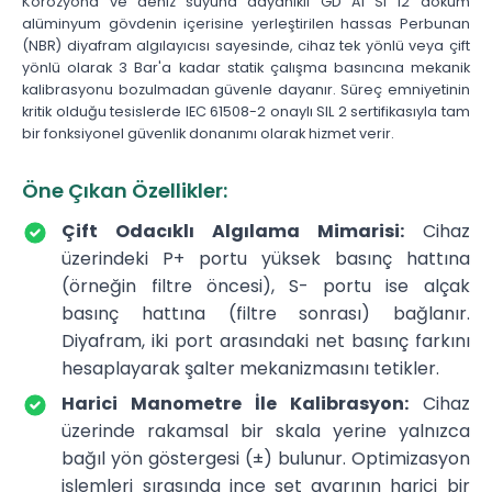
Korozyona ve deniz suyuna dayanıklı GD Al Si 12 döküm
alüminyum gövdenin içerisine yerleştirilen hassas Perbunan
(NBR) diyafram algılayıcısı sayesinde, cihaz tek yönlü veya çift
yönlü olarak 3 Bar'a kadar statik çalışma basıncına mekanik
kalibrasyonu bozulmadan güvenle dayanır. Süreç emniyetinin
kritik olduğu tesislerde IEC 61508-2 onaylı SIL 2 sertifikasıyla tam
bir fonksiyonel güvenlik donanımı olarak hizmet verir.
Öne Çıkan Özellikler:
Çift Odacıklı Algılama Mimarisi:
Cihaz
üzerindeki P+ portu yüksek basınç hattına
(örneğin filtre öncesi), S- portu ise alçak
basınç hattına (filtre sonrası) bağlanır.
Diyafram, iki port arasındaki net basınç farkını
hesaplayarak şalter mekanizmasını tetikler.
Harici Manometre İle Kalibrasyon:
Cihaz
üzerinde rakamsal bir skala yerine yalnızca
bağıl yön göstergesi (±) bulunur. Optimizasyon
işlemleri sırasında ince set ayarının harici bir