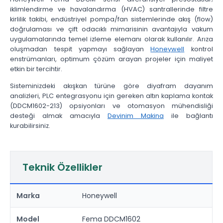
iklimlendirme ve havalandırma (HVAC) santrallerinde filtre
kirlilik takibi, endüstriyel pompa/fan sistemlerinde akış (flow)
doğrulaması ve çift odacıklı mimarisinin avantajıyla vakum
uygulamalarında temel izleme elemanı olarak kullanılır. Arıza
oluşmadan tespit yapmayı sağlayan
Honeywell
kontrol
enstrümanları, optimum çözüm arayan projeler için maliyet
etkin bir tercihtir.
Sisteminizdeki akışkan türüne göre diyafram dayanım
analizleri, PLC entegrasyonu için gereken altın kaplama kontak
(DDCM1602-213) opsiyonları ve otomasyon mühendisliği
desteği almak amacıyla
Devinim Makina
ile bağlantı
kurabilirsiniz.
Teknik Özellikler
Marka
Honeywell
Model
Fema DDCM1602