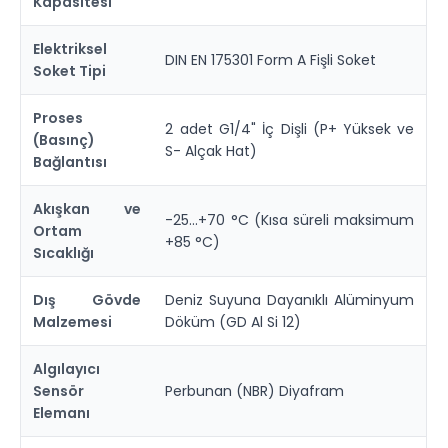
Kapasitesi
Elektriksel
DIN EN 175301 Form A Fişli Soket
Soket Tipi
Proses
2 adet G1/4" İç Dişli (P+ Yüksek ve
(Basınç)
S- Alçak Hat)
Bağlantısı
Akışkan ve
-25...+70 °C (Kısa süreli maksimum
Ortam
+85 °C)
Sıcaklığı
Dış Gövde
Deniz Suyuna Dayanıklı Alüminyum
Malzemesi
Döküm (GD Al Si 12)
Algılayıcı
Sensör
Perbunan (NBR) Diyafram
Elemanı