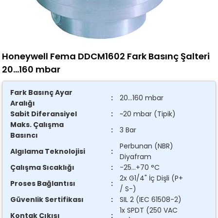
Honeywell Fema DDCM1602 Fark Basınç Şalteri
20...160 mbar
Fark Basınç Ayar
:
20...160 mbar
Aralığı
Sabit Diferansiyel
:
~20 mbar (Tipik)
Maks. Çalışma
:
3 Bar
Basıncı
Perbunan (NBR)
Algılama Teknolojisi
:
Diyafram
Çalışma Sıcaklığı
:
-25...+70 °C
2x G1/4" İç Dişli (P+
Proses Bağlantısı
:
/ S-)
Güvenlik Sertifikası
:
SIL 2 (IEC 61508-2)
1x SPDT (250 VAC
Kontak Çıkışı
: