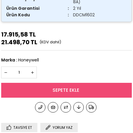
8A)
Ürün Garantisi
:
2 Yıl
Ürün Kodu
:
DDCM1602
17.915,58 TL
21.498,70 TL
Marka
:
Honeywell
TAVSIYE ET
YORUM YAZ