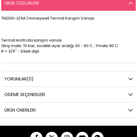
ÜRÜN ÖZELLIKLERI
TM200-3/4A | Honeywell Termal Karışım Vanası
Termal kontrollü karışım vanası
Giriş maks. 10 bar, sıcaklık ayar aralığı 30 - 60 C , Tmaks 90 C
R = 3/4'' - Erkek dişli
YORUMLAR
(0)
ÖDEME SEÇENEKLERI
ÜRÜN ÖNERILERI