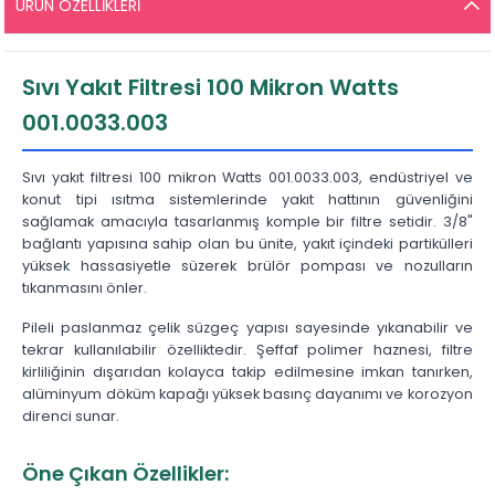
ÜRÜN ÖZELLIKLERI
Sıvı Yakıt Filtresi 100 Mikron Watts
001.0033.003
Sıvı yakıt filtresi 100 mikron Watts 001.0033.003, endüstriyel ve
konut tipi ısıtma sistemlerinde yakıt hattının güvenliğini
sağlamak amacıyla tasarlanmış komple bir filtre setidir. 3/8"
bağlantı yapısına sahip olan bu ünite, yakıt içindeki partikülleri
yüksek hassasiyetle süzerek brülör pompası ve nozulların
tıkanmasını önler.
Pileli paslanmaz çelik süzgeç yapısı sayesinde yıkanabilir ve
tekrar kullanılabilir özelliktedir. Şeffaf polimer haznesi, filtre
kirliliğinin dışarıdan kolayca takip edilmesine imkan tanırken,
alüminyum döküm kapağı yüksek basınç dayanımı ve korozyon
direnci sunar.
Öne Çıkan Özellikler: