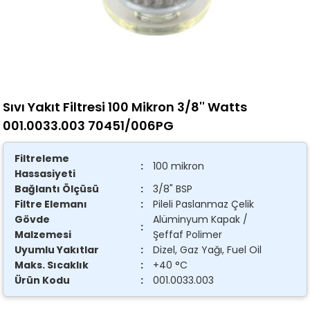
Sıvı Yakıt Filtresi 100 Mikron 3/8'' Watts
001.0033.003 70451/006PG
Filtreleme
:
100 mikron
Hassasiyeti
Bağlantı Ölçüsü
:
3/8" BSP
Filtre Elemanı
:
Pileli Paslanmaz Çelik
Gövde
Alüminyum Kapak /
:
Malzemesi
Şeffaf Polimer
Uyumlu Yakıtlar
:
Dizel, Gaz Yağı, Fuel Oil
Maks. Sıcaklık
:
+40 °C
Ürün Kodu
:
001.0033.003