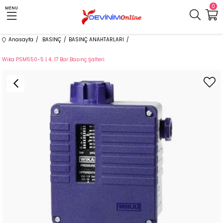
0
MENU
Anasayfa
BASINÇ
BASINÇ ANAHTARLARI
Wika PSM550-5 | 4...17 Bar Basınç Şalteri